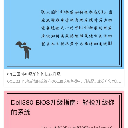
qq三国hj40级前如何快速升级
QQ三国HJ40级前如何练级 在QQ三国这款游戏中，升级是玩家提升实力的重要途径之一。对于HJ40级前的玩家来说，如何高效地练级是他们关注的重点。本文将从多个方面详细阐述HJ40级前的练级策略，帮助玩...