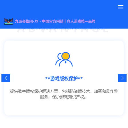
To
最新注册网址
na
ADVANTAGE
SHAANXI WEI LAI FU HAO NETWORK TECHNOLOGY
**游戏版权保护**
提供数字版权保护解决方案，包括防盗版技术、加密和反作弊
服务，保护游戏知识产权。