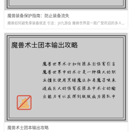
魔兽装备保护指南：防止装备流失
魔兽如何避免拿装备就走 引言：j9九游会 魔兽世界是一款广受欢迎的多人在线角色扮演游戏，其中装备是玩家提升角色实力的关键。有些玩家存在着拿...
魔兽术士团本输出攻略