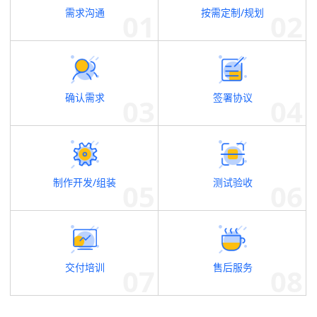
需求沟通
按需定制/规划
确认需求
签署协议
制作开发/组装
测试验收
交付培训
售后服务