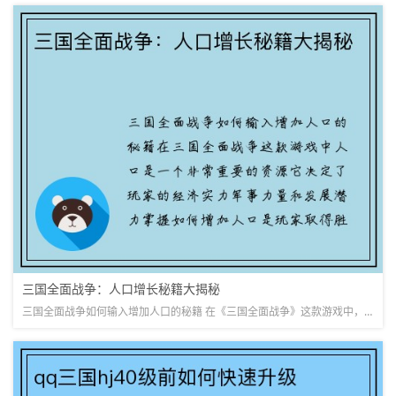
三国全面战争：人口增长秘籍大揭秘
三国全面战争如何输入增加人口的秘籍 在《三国全面战争》这款游戏中，人口是一个非常重要的资源，它决定了玩家的经济实力、军事力量和发展潜力。掌握如何增加人口是玩家取得胜利的关键之一。本文将从八个方面详细介...